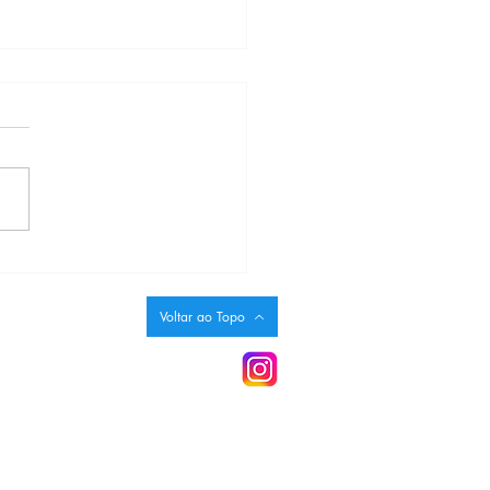
ção Josué Montello inicia
amação de aniversário de
nos
Voltar ao Topo
dim, 42 Centro
ão