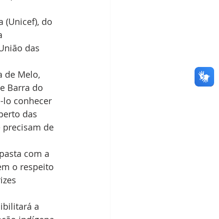
(Unicef), do 
a 
União das 
a de Melo, 
e Barra do 
-lo conhecer 
perto das 
 precisam de 
pasta com a 
em o respeito 
izes 
ilitará a 