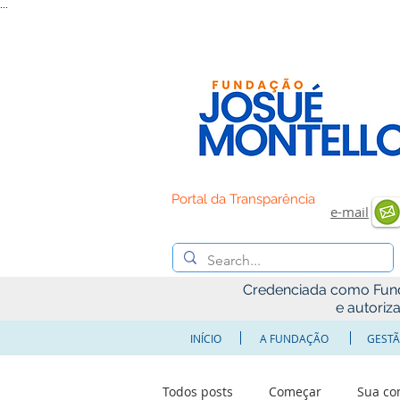
...
Portal da Transparência
e-mail
Credenciada como Fundaç
e autoriz
INÍCIO
A FUNDAÇÃO
GESTÃ
Todos posts
Começar
Sua c