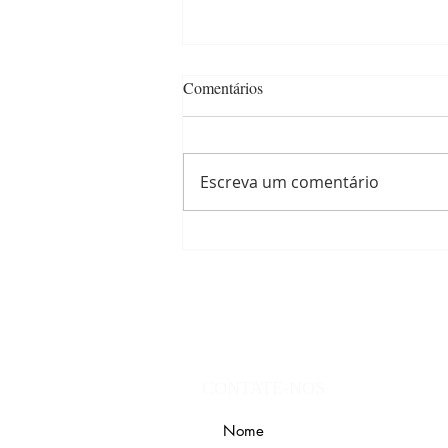
Comentários
Escreva um comentário
FJMONTELLO abre vagas para
Assessor Pedagógico voltadas a
pessoas com deficiência
CONTATE-NOS