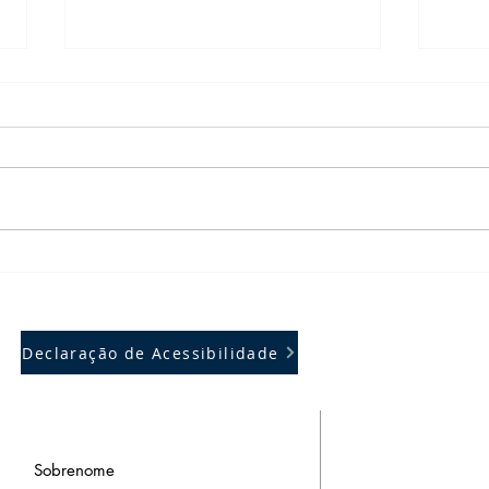
Fundação Josué Montello
Funda
articula criação de hub de
progr
inovação em saúde
30 a
Declaração de Acessibilidade
ENDEREÇO
Travessa Silva Jar
São Luís - Maranh
CEP 65020-560