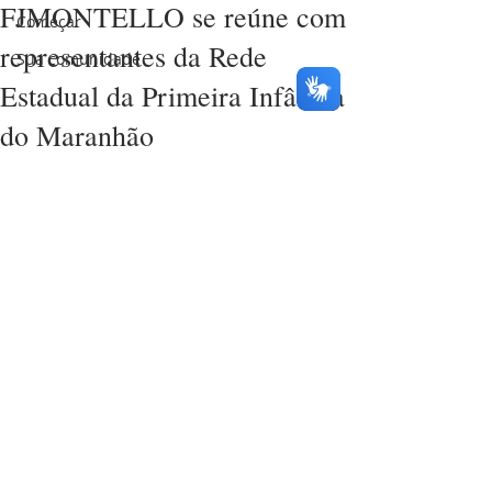
FJMONTELLO se reúne com
Começar
representantes da Rede
Sua comunidade
Estadual da Primeira Infância
do Maranhão