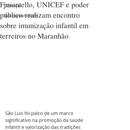
Fjmontello, UNICEF e poder
Começar
público realizam encontro
Sua comunidade
sobre imunização infantil em
terreiros no Maranhão
São Luís foi palco de um marco 
significativo na promoção da saúde 
infantil e valorização das tradições 