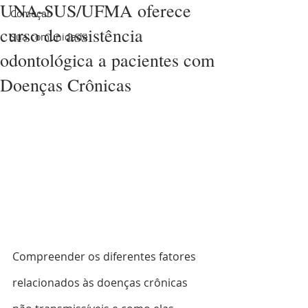
UNA-SUS/UFMA oferece
Começar
curso de assistência
Sua comunidade
odontológica a pacientes com
Doenças Crônicas
Compreender os diferentes fatores 
relacionados às doenças crônicas 