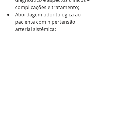
diagnóstico e aspectos clínicos – 
complicações e tratamento;
Abordagem odontológica ao 
paciente com hipertensão 
arterial sistêmica:  
manifestações bucais e 
condutas para o atendimento 
odontológico;
Diabetes mellitus: definição, 
aspectos epidemiológicos e 
etiológicos, diagnóstico e 
aspectos clínicos – complicações 
e tratamento;
Abordagem odontológica ao 
paciente com diabetes mellitus: 
manifestações bucais;
condutas para o atendimento 
odontológico.