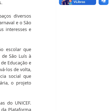
. 
aços diversos 
rnaval e o São 
 interesses e 
o escolar que 
de São Luís à 
 de Educação e 
á-los de volta, 
ia social que 
ia, o projeto 
s do UNICEF. 
da Plataforma 