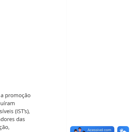
 a promoção 
luíram 
eis (IST’s), 
adores das 
ção, 