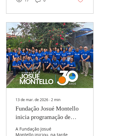
17
0
SÃO PAULO – A Fundação
Josué Montello deu mais
um passo na construção
de uma agenda
institucional voltada à
inovação em saúde. Na
última semana,
representantes da
fundação realizaram
uma visita técnica ao
InovaHC , hub de
inovação do Hospital das
Clínicas da Faculdade de
Medicina da
Universidade de São
Paulo ,...
13 de mar. de 2026
∙
2
min
Fundação Josué Montello
inicia programação de
aniversário de 30 anos
A Fundação Josué
Montello iniciou, na tarde