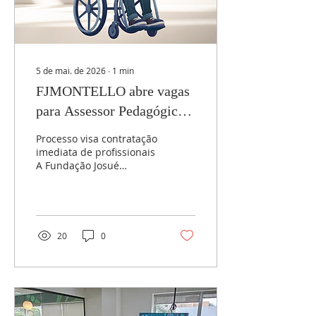
5 de mai. de 2026
∙
1
min
FJMONTELLO abre vagas
para Assessor Pedagógico
voltadas a pessoas com
Processo visa contratação
deficiência
imediata de profissionais
A Fundação Josué
Montello está com duas
vagas abertas para o
cargo de Assessor(a)
Pedagógico(a),
destinadas
20
0
exclusivamente a
pessoas com deficiência
(PCD). A iniciativa reforça
o compromisso da
instituição com a
inclusão, a diversidade e