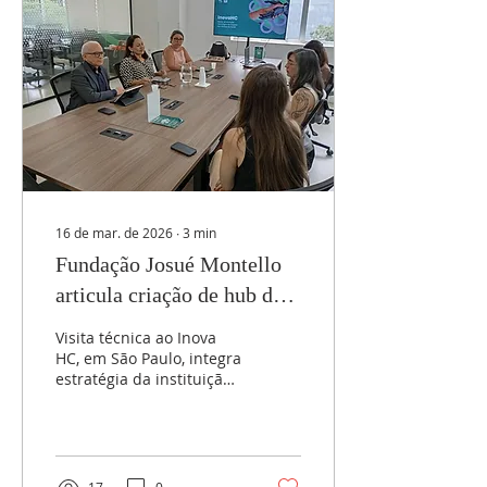
a promoção de
oportunidades no
mercado de trabalho. As
contratações são
imediatas, no regime CLT,
com carga horária de 20
horas semanais. O
salário oferecido é de R$
2.500,00, além de
benefício de...
16 de mar. de 2026
∙
3
min
Fundação Josué Montello
articula criação de hub de
inovação em saúde
Visita técnica ao Inova
HC, em São Paulo, integra
estratégia da instituição
para fortalecer pesquisa,
tecnologia e soluções
que impactem
diretamente o
atendimento à população