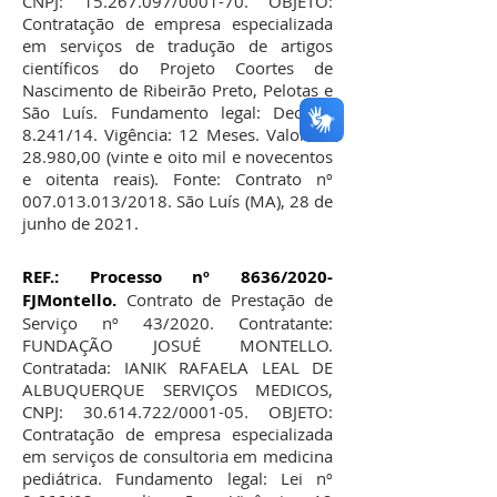
CNPJ:
15.267.097
/0001-70. OBJETO:
Contratação de empresa especializada
em serviços de tradução de artigos
científicos do Projeto Coortes de
Nascimento de Ribeirão Preto, Pelotas e
São Luís. Fundamento legal: Decreto
8.241/14. Vigência: 12 Meses. Valor R$
28.980,00 (vinte e oito mil e novecentos
e oitenta reais). Fonte: Contrato nº
007.013.013
/2018. São Luís (MA), 28 de
junho de 2021.
REF.: Processo nº 8636/2020-
FJMontello.
Contrato de Prestação de
Serviço nº 43/2020. Contratante:
FUNDAÇÃO JOSUÉ MONTELLO.
Contratada: IANIK RAFAELA LEAL DE
ALBUQUERQUE SERVIÇOS MEDICOS,
CNPJ:
30.614.722
/0001-05. OBJETO:
Contratação de empresa especializada
em serviços de consultoria em medicina
pediátrica. Fundamento legal: Lei nº