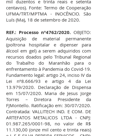
mil duzentos e trinta reais e setenta
centavos). Fonte: Termo de Cooperação
UFMA/TRT/MPTMA - INOCÊNCIO. São
Luís (Ma), 18 de setembro de 2020.
REF.: Processo nº4762/2020.
OBJETO:
Aquisição de material permanente
(poltrona hospitalar e dipenser para
álcool em gel) a serem adquiridos com
recursos doados pelo Tribunal Regional
do Trabalho do Maranhão para o
enfrentamento à Pandemia do Covid-19.
Fundamento legal: artigo 24, inciso IV da
Lei nº8.666/93 e artigo 4 da Lei
13.979/2020. Declaração de Dispensa
em 15/07/2020. Maria de Jesus Jorge
Torres – Diretora Presidente da
FJMontello. Ratificação em: 30/07/2020.
Contratada: VALLITECH IND. E COM. DE
ARTEFATOS METALICOS LTDA - CNPJ:
01.987.265
/0001-98, no valor de R$
11.130,00 (onze mil cento e trinta reais)
e L S E SILVA PEREIRA SERVIÇOS – CNPJ: