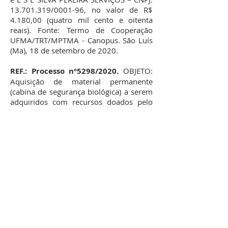
13.701.319
/0001-96, no valor de R$
4.180,00 (quatro mil cento e oitenta
reais). Fonte: Termo de Cooperação
UFMA/TRT/MPTMA - Canopus. São Luís
(Ma), 18 de setembro de 2020.
REF.: Processo nº5298/2020.
OBJETO:
Aquisição de material permanente
(cabina de segurança biológica) a serem
adquiridos com recursos doados pelo
Tribunal Regional do Trabalho do
Maranhão para o enfrentamento à
Pandemia do Covid-19. Fundamento
legal: artigo 24, inciso IV da Lei
nº8.666/93 e artigo 4 da Lei
13.979/2020. Declaração de Dispensa
em 29/07/2020. Maria de Jesus Jorge
Torres – Diretora Presidente da
FJMontello. Ratificação em: 31/08/2020.
Contratada: PENTAX COMÉRCIO DE
PRODUTOS PARA LABORATORIO LTDA -
CNPJ:
57.007.114
/0001-80, no valor de