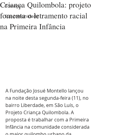
Criança Quilombola: projeto
Começar
fomenta o letramento racial
Sua comunidade
na Primeira Infância
A Fundação Josué Montello lançou 
na noite desta segunda-feira (11), no 
bairro Liberdade, em São Luís, o 
Projeto Criança Quilombola. A 
proposta é trabalhar com a Primeira 
Infância na comunidade considerada 
o maior quilombo urbano da 