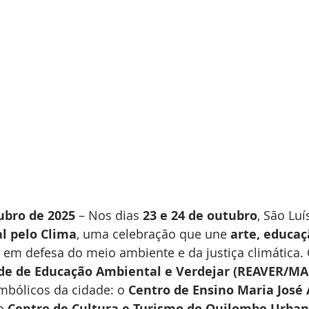
ubro de 2025
 – Nos dias 
23 e 24 de outubro
, São Luí
l pelo Clima
, uma celebração que une 
arte, educaç
 em defesa do meio ambiente e da justiça climática. 
de de Educação Ambiental e Verdejar (REAVER/MA
mbólicos da cidade: o 
Centro de Ensino Maria José
o 
Centro de Cultura e Turismo do Quilombo Urban