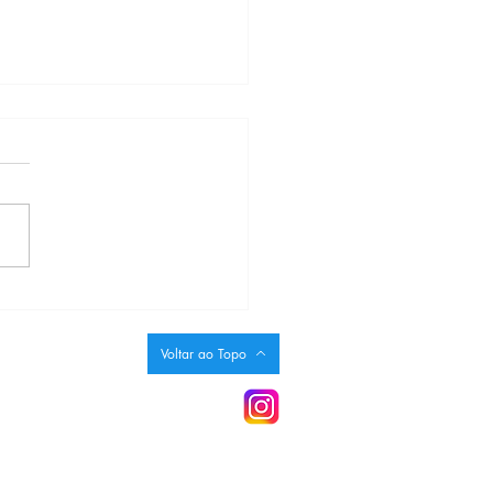
ção Josué Montello inicia
amação de aniversário de
nos
Voltar ao Topo
dim, 42 Centro