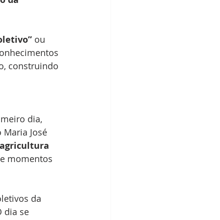
oletivo”
 ou 
 conhecimentos 
o, construindo 
imeiro dia, 
o Maria José 
agricultura 
a e momentos 
letivos da 
 dia se 