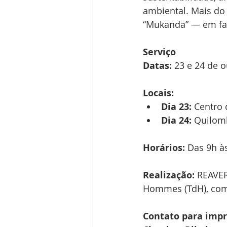
ambiental. Mais do
“Mukanda” — em fav
Serviço
Datas:
 23 e 24 de 
Locais:
Dia 23:
 Centro 
Dia 24:
 Quilom
Horários:
 Das 9h às
Realização:
 REAVER
Hommes (TdH), com 
Contato para impr