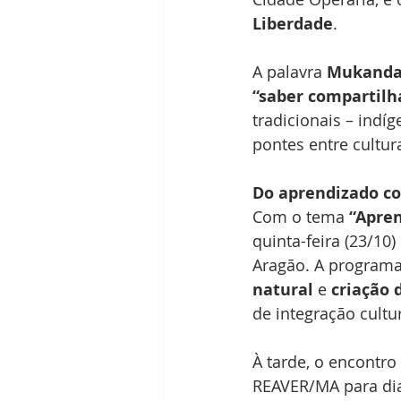
Liberdade
.
A palavra 
Mukand
“saber compartilh
tradicionais – indíg
pontes entre cultur
Do aprendizado co
Com o tema 
“Apren
quinta-feira (23/10)
Aragão. A programa
natural
 e 
criação 
de integração cultur
À tarde, o encontro 
REAVER/MA para dial