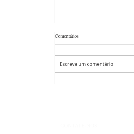
Comentários
Escreva um comentário
FJMONTELLO abre vagas para
Assessor Pedagógico voltadas a
pessoas com deficiência
CONTATE-NOS