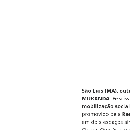
São Luís (MA), out
MUKANDA: Festiva
mobilização social
promovido pela 
Re
em dois espaços si
Cidade Operária, e 