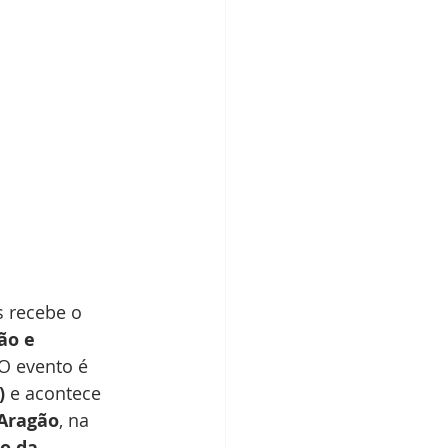
s recebe o 
ão e 
O evento é 
)
 e acontece 
 Aragão
, na 
o da 