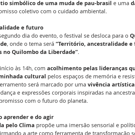
tio simbólico de uma muda de pau-brasil
 e uma 
d
misso coletivo com o cuidado ambiental.
ralidade e futuro
 segundo dia do evento, o festival se desloca para o 
Q
ade
, onde o tema será 
“Território, ancestralidade e 
s no Quilombo da Liberdade”
.
início às 14h, com 
acolhimento pelas lideranças q
minhada cultural
 pelos espaços de memória e resis
erramento será marcado por uma 
vivência artística
dança e expressões corporais inspiradas na ancestra
mpromisso com o futuro do planeta.
 aprender e do agir
a pelo Clima
 propõe uma imersão sensorial e políti
firmando a arte como ferramenta de transformação so