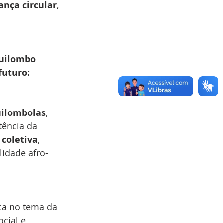
ança circular
, 
uilombo 
futuro: 
uilombolas
, 
tência da 
 coletiva
, 
lidade afro-
ca no tema da 
cial e 