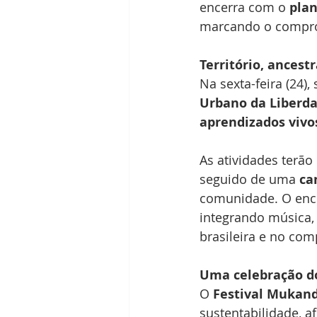
encerra com o 
plan
marcando o compro
Território, ancest
Na sexta-feira (24),
Urbano da Liberd
aprendizados vivo
As atividades terão 
seguido de uma 
ca
comunidade. O enc
integrando música, 
brasileira e no co
Uma celebração do
O 
Festival Mukand
sustentabilidade, a