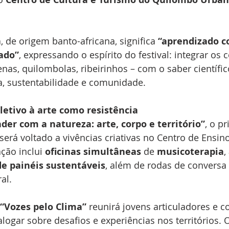
a
, de origem banto-africana, significa 
“aprendizado c
ado”
, expressando o espírito do festival: integrar os
enas, quilombolas, ribeirinhos – com o saber científic
a, sustentabilidade e comunidade.
letivo à arte como resistência
der com a natureza: arte, corpo e território”
, o pr
 será voltado a vivências criativas no Centro de Ensin
ção inclui 
oficinas simultâneas
 de 
musicoterapia
, 
de painéis sustentáveis
, além de rodas de convers
al.
“Vozes pelo Clima”
 reunirá jovens articuladores e co
ogar sobre desafios e experiências nos territórios. O