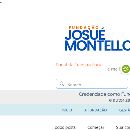
...
Portal da Transparência
e-mail
Credenciada como Fundaç
e autoriz
INÍCIO
A FUNDAÇÃO
GESTÃ
Todos posts
Começar
Sua c