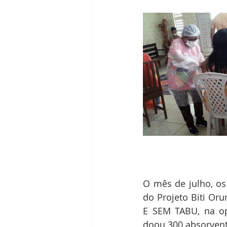
O mês de julho, os
do Projeto Biti O
E SEM TABU, na op
doou 300 absorvent