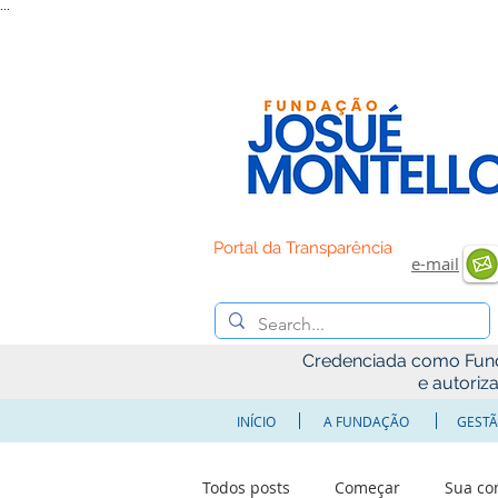
...
Portal da Transparência
e-mail
Credenciada como Fundaç
e autoriz
INÍCIO
A FUNDAÇÃO
GESTÃ
Todos posts
Começar
Sua c