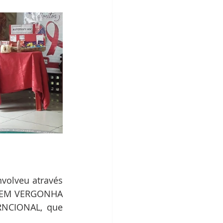
volveu através 
 SEM VERGONHA 
RNCIONAL, que 