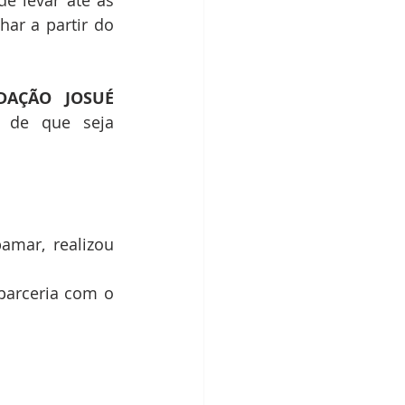
e levar até as 
ar a partir do 
AÇÃO JOSUÉ 
a de que seja 
mar, realizou 
arceria com o 