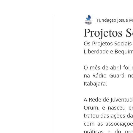
Fundação Josué M
Projetos 
Os Projetos Sociai
Liberdade e Bequimã
O mês de abril foi 
na Rádio Guará, n
Itabajara.
A Rede de Juventude
Orum, e nasceu em
tratou das ações d
com as associações
práticas e do pro