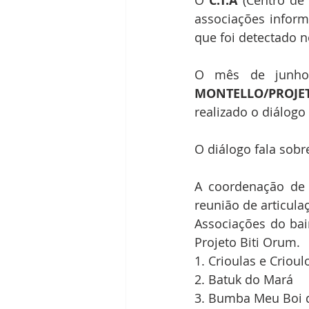
O 
C.T.A 
(Centro de
associações inform
que foi detectado n
O mês de junho
MONTELLO/PROJE
realizado o diálog
O diálogo fala sobre
A coordenação de 
reunião de articul
Associações do bai
Projeto Biti Orum.
1. Crioulas e Crioul
2. Batuk do Mará
3. Bumba Meu Boi d