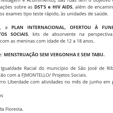
 Testagem e Acolhimento), das ruas tem o objetivo d
ações sobre as 
DST’S e HIV AIDS
, além de encaminh
os exames tipo teste rápido, às unidades de saúde.
, a 
PLAN INTERNACIONAL, OFERTOU À FUND
TOS SOCIAIS
, kits de absorvente na perspectiv
o com as meninas com idade de 12 a 18 anos.
: 
MENSTRUAÇÃO SEM VERGONHA E SEM TABU.
Igualdade Racial do município de São José de Riba
ação com a FJMONTELLO/ Projetos Sociais.
rro Liberdade com atividades no mês de junho em p
os
a Floresta.