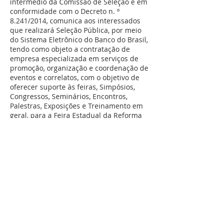
intermédio da Comissão de Seleção e em
conformidade com o Decreto n. º
8.241/2014, comunica aos interessados
que realizará Seleção Pública, por meio
do Sistema Eletrônico do Banco do Brasil,
tendo como objeto a contratação de
empresa especializada em serviços de
promoção, organização e coordenação de
eventos e correlatos, com o objetivo de
oferecer suporte às feiras, Simpósios,
Congressos, Seminários, Encontros,
Palestras, Exposições e Treinamento em
geral, para a Feira Estadual da Reforma
Agrária no Piauí nas datas de 06,07 e 08
de março de 2025, na cidade de Buriti
dos Lopes/PI.
AVISO DE ABERTURA EM 22/01/2025
EDITAL DE SELEÇÃO PÚBLICA DE
FORNECEDORES Nº 06/2025 PROCESSO
Nº994/2025
​TERMO DE HOMOLOGAÇÃO
AVISO DE ABERTURA SELEÇÃO PÚBLICA